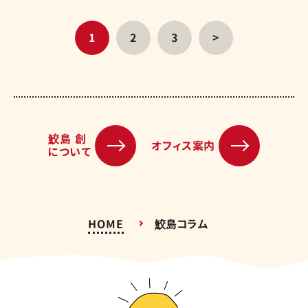
1
2
3
>
鮫島 創
オフィス案内
について
HOME
鮫島コラム